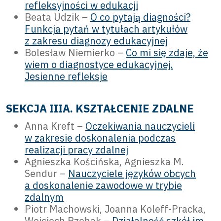
refleksyjności w edukacji
Beata Udzik –
O co pytają diagności?
Funkcja pytań w tytułach artykułów
z zakresu diagnozy edukacyjnej
Bolesław Niemierko –
Co mi się zdaje, że
wiem o diagnostyce edukacyjnej.
Jesienne refleksje
SEKCJA IIIA. KSZTAŁCENIE ZDALNE
Anna Kreft –
Oczekiwania nauczycieli
w zakresie doskonalenia podczas
realizacji pracy zdalnej
Agnieszka Kościńska, Agnieszka M.
Sendur –
Nauczyciele języków obcych
a doskonalenie zawodowe w trybie
zdalnym
Piotr Machowski, Joanna Koleff-Pracka,
Wojciech Rzehak –
Działalność szkół im.