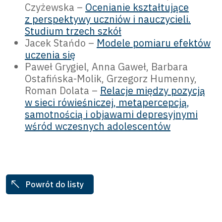
Czyżewska –
Ocenianie kształtujące
z perspektywy uczniów i nauczycieli.
Studium trzech szkół
Jacek Stańdo –
Modele pomiaru efektów
uczenia się
Paweł Grygiel, Anna Gaweł, Barbara
Ostafińska-Molik, Grzegorz Humenny,
Roman Dolata –
Relacje między pozycją
w sieci rówieśniczej, metapercepcją,
samotnością i objawami depresyjnymi
wśród wczesnych adolescentów
Powrót do listy