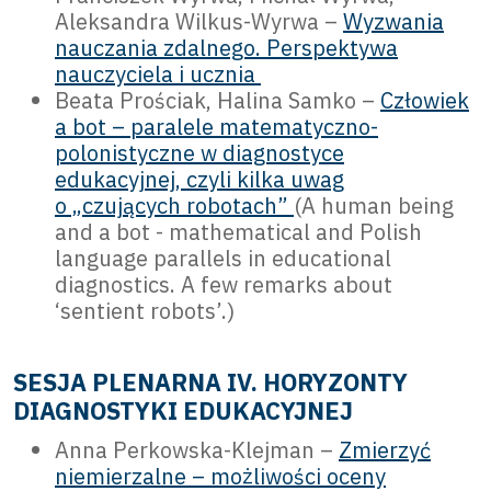
Aleksandra Wilkus-Wyrwa –
Wyzwania
nauczania zdalnego. Perspektywa
nauczyciela i ucznia
Beata Prościak, Halina Samko –
Człowiek
a bot – paralele matematyczno-
polonistyczne w diagnostyce
edukacyjnej, czyli kilka uwag
o „czujących robotach”
(A human being
and a bot - mathematical and Polish
language parallels in educational
diagnostics. A few remarks about
‘sentient robots’.)
SESJA PLENARNA IV. HORYZONTY
DIAGNOSTYKI EDUKACYJNEJ
Anna Perkowska-Klejman –
Zmierzyć
niemierzalne – możliwości oceny