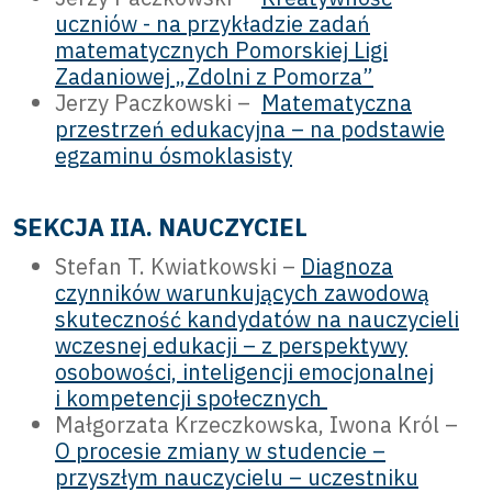
uczniów - na przykładzie zadań
matematycznych Pomorskiej Ligi
Zadaniowej „Zdolni z Pomorza”
Jerzy Paczkowski –
Matematyczna
przestrzeń edukacyjna – na podstawie
egzaminu ósmoklasisty
SEKCJA IIA. NAUCZYCIEL
Stefan T. Kwiatkowski –
Diagnoza
czynników warunkujących zawodową
skuteczność kandydatów na nauczycieli
wczesnej edukacji – z perspektywy
osobowości, inteligencji emocjonalnej
i kompetencji społecznych
Małgorzata Krzeczkowska, Iwona Król –
O procesie zmiany w studencie –
przyszłym nauczycielu – uczestniku