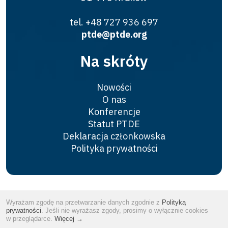
tel. +48 727 936 697
ptde@ptde.org
Na skróty
Nowości
O nas
Konferencje
Statut PTDE
Deklaracja członkowska
Polityka prywatności
Copyrights © 2026
PTDE
Wyrażam zgodę na przetwarzanie danych zgodnie z
Polityką
Website by
tomami.pl
prywatności
. Jeśli nie wyrażasz zgody, prosimy o wyłącznie cookies
w przeglądarce.
Więcej →