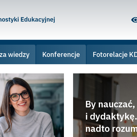
za wiedzy
Konferencje
Fotorelacje K
By nauczać,
i dydaktykę.
nadto rozum