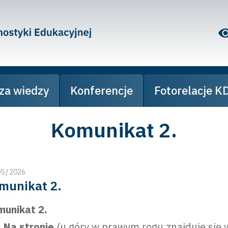
za wiedzy
Konferencje
Fotorelacje K
Komunikat 2.
05
/
2026
munikat 2.
unikat 2.
Na stronie
(u góry w prawym rogu znajduje się 