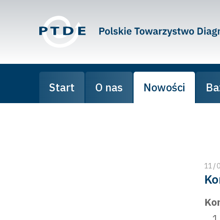
Start
O nas
Nowości
Ba
11
/
Ko
Kom