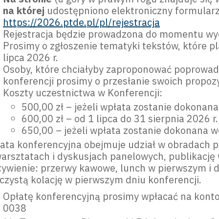
na której
udostępniono elektroniczny formularz
https://2026.ptde.pl/pl/rejestracja
Rejestracja będzie prowadzona do momentu wyc
Prosimy o zgłoszenie tematyki tekstów, które p
lipca 2026 r.
Osoby, które chciałyby zaproponować poprowa
konferencji prosimy o przesłanie swoich propoz
Koszty uczestnictwa w Konferencji:
500,00 zł – jeżeli wpłata zostanie dokonan
600,00 zł – od 1 lipca do 31 sierpnia 2026 r.
650,00 – jeżeli wpłata zostanie dokonana w
ata konferencyjna obejmuje udział w obradach pl
arsztatach i dyskusjach panelowych, publikację
ywienie: przerwy kawowe, lunch w pierwszym i d
czystą kolację w pierwszym dniu konferencji.
Opłatę konferencyjną prosimy wpłacać na kon
0038