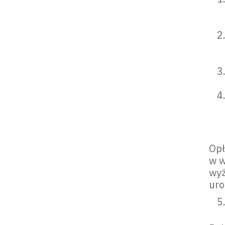
Opł
w w
wyż
uro