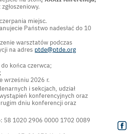
 zgłoszeniowy.
zerpania miejsc.
lanujecie Państwo nadesłać do 10
dzenie warsztatów podczas
ycji na adres
ptde@ptde.org
a do końca czerwca;
;
e wrześniu 2026 r.
enarnych i sekcjach, udział
 wystąpień konferencyjnych oraz
rugim dniu konferencji oraz
to: 58 1020 2906 0000 1702 0089