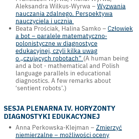
Aleksandra Wilkus-Wyrwa –
Wyzwania
nauczania zdalnego. Perspektywa
nauczyciela i ucznia
Beata Prościak, Halina Samko –
Człowiek
a bot – paralele matematyczno-
polonistyczne w diagnostyce
edukacyjnej, czyli kilka uwag
o „czujących robotach”
(A human being
and a bot - mathematical and Polish
language parallels in educational
diagnostics. A few remarks about
‘sentient robots’.)
SESJA PLENARNA IV. HORYZONTY
DIAGNOSTYKI EDUKACYJNEJ
Anna Perkowska-Klejman –
Zmierzyć
niemierzalne – możliwości oceny