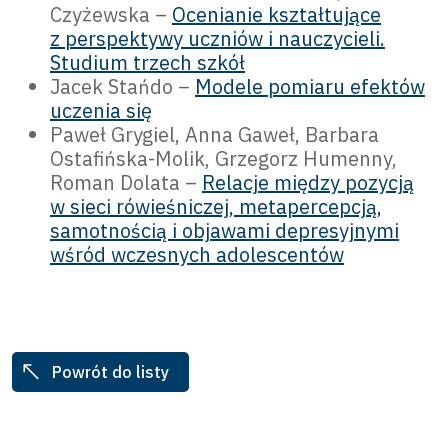
Czyżewska –
Ocenianie kształtujące
z perspektywy uczniów i nauczycieli.
Studium trzech szkół
Jacek Stańdo –
Modele pomiaru efektów
uczenia się
Paweł Grygiel, Anna Gaweł, Barbara
Ostafińska-Molik, Grzegorz Humenny,
Roman Dolata –
Relacje między pozycją
w sieci rówieśniczej, metapercepcją,
samotnością i objawami depresyjnymi
wśród wczesnych adolescentów
Powrót do listy