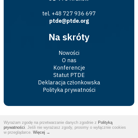
tel. +48 727 936 697
ptde@ptde.org
Na skróty
Nowości
O nas
Konferencje
Statut PTDE
Deklaracja członkowska
Polityka prywatności
Copyrights © 2026
PTDE
Wyrażam zgodę na przetwarzanie danych zgodnie z
Polityką
Website by
tomami.pl
prywatności
. Jeśli nie wyrażasz zgody, prosimy o wyłącznie cookies
w przeglądarce.
Więcej →