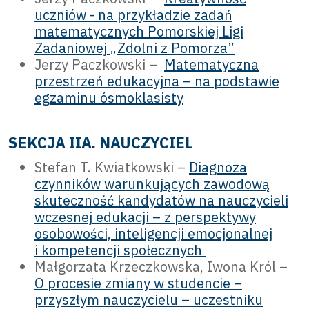
uczniów - na przykładzie zadań
matematycznych Pomorskiej Ligi
Zadaniowej „Zdolni z Pomorza”
Jerzy Paczkowski –
Matematyczna
przestrzeń edukacyjna – na podstawie
egzaminu ósmoklasisty
SEKCJA IIA. NAUCZYCIEL
Stefan T. Kwiatkowski –
Diagnoza
czynników warunkujących zawodową
skuteczność kandydatów na nauczycieli
wczesnej edukacji – z perspektywy
osobowości, inteligencji emocjonalnej
i kompetencji społecznych
Małgorzata Krzeczkowska, Iwona Król –
O procesie zmiany w studencie –
przyszłym nauczycielu – uczestniku