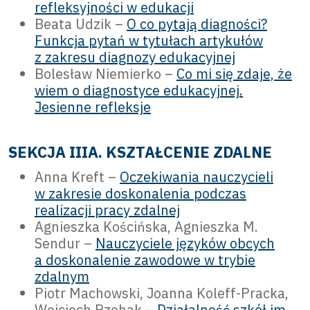
refleksyjności w edukacji
Beata Udzik –
O co pytają diagności?
Funkcja pytań w tytułach artykułów
z zakresu diagnozy edukacyjnej
Bolesław Niemierko –
Co mi się zdaje, że
wiem o diagnostyce edukacyjnej.
Jesienne refleksje
SEKCJA IIIA. KSZTAŁCENIE ZDALNE
Anna Kreft –
Oczekiwania nauczycieli
w zakresie doskonalenia podczas
realizacji pracy zdalnej
Agnieszka Kościńska, Agnieszka M.
Sendur –
Nauczyciele języków obcych
a doskonalenie zawodowe w trybie
zdalnym
Piotr Machowski, Joanna Koleff-Pracka,
Wojciech Rzehak –
Działalność szkół im.